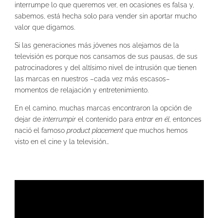
interrumpe lo que queremos ver, en ocasiones es falsa y,
sabemos, está hecha solo para vender sin aportar mucho
valor que digamos.
Si las generaciones más jóvenes nos alejamos de la
televisión es porque nos cansamos de sus pausas, de sus
patrocinadores y del altísimo nivel de intrusión que tienen
las marcas en nuestros –cada vez más escasos–
momentos de relajación y entretenimiento.
En el camino, muchas marcas encontraron la opción de
dejar de
interrumpir
el contenido para
entrar en él
, entonces
nació el famoso
product placement
que muchos hemos
visto en el cine y la televisión…