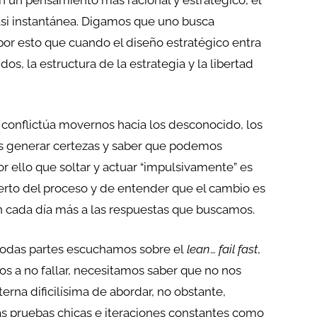
n un pensamiento más racional y estratégico, el
asi instantánea. Digamos que uno busca
 por esto que cuando el diseño estratégico entra
s, la estructura de la estrategia y la libertad
s conflictúa movernos hacia los desconocido, los
s generar certezas y saber que podemos
or ello que soltar y actuar “impulsivamente” es
ncierto del proceso y de entender que el cambio es
 cada día más a las respuestas que buscamos.
 todas partes escuchamos sobre el
lean
…
fail fast
,
s a no fallar, necesitamos saber que no nos
erna dificilísima de abordar, no obstante,
as pruebas chicas e iteraciones constantes como