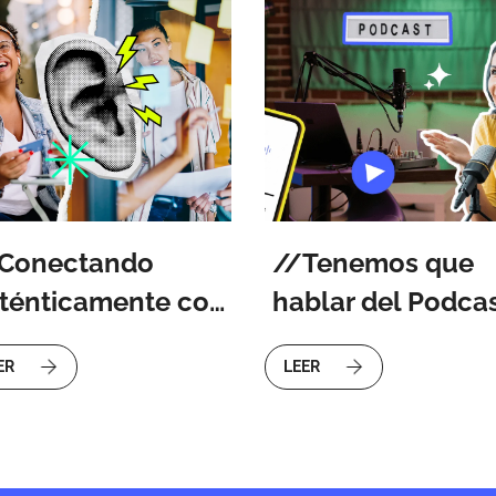
Conectando
Tenemos que
ténticamente con
hablar del Podca
s usuarios a través
ER
LEER
 la Escucha Activa