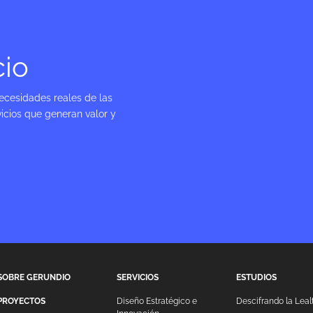
cio
ecesidades reales de las
icios que generan valor y
SOBRE GERUNDIO
SERVICIOS
ESTUDIOS
PROYECTOS
Diseño Estratégico e
Descifrando la Leal