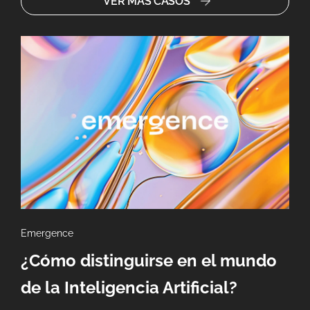
VER MÁS CASOS
Emergence
Dote
¿Cómo distinguirse en el mundo
¿C
de la Inteligencia Artificial?
le