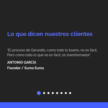
Lo que dicen nuestros clientes
“El proceso de Gerundio, como todo lo bueno, no es fácil.
“Lo 
s de
Pero como todo lo que no es fácil, es transformador”.
huma
prov
ANTONIO GARCÍA
repe
Founder / Suma Suma
NEL
CMO