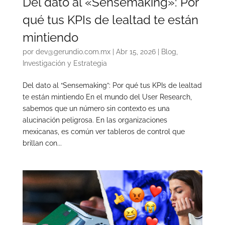
Del dato al «Sensemaking»: Por
qué tus KPIs de lealtad te están
mintiendo
por
dev@gerundio.com.mx
|
Abr 15, 2026
|
Blog
,
Investigación y Estrategia
Del dato al “Sensemaking”: Por qué tus KPIs de lealtad
te están mintiendo En el mundo del User Research,
sabemos que un número sin contexto es una
alucinación peligrosa. En las organizaciones
mexicanas, es común ver tableros de control que
brillan con...