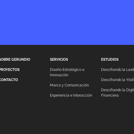
SOBRE GERUNDIO
SERVICIOS
ESTUDIOS
PROYECTOS
Diseño Estratégico e
Descifrando la Leal
Innovación
CONTACTO
Descifrando la Yósf
Marca y Comunicación
Descifrando la Digi
Experiencia e Interacción
Financiera