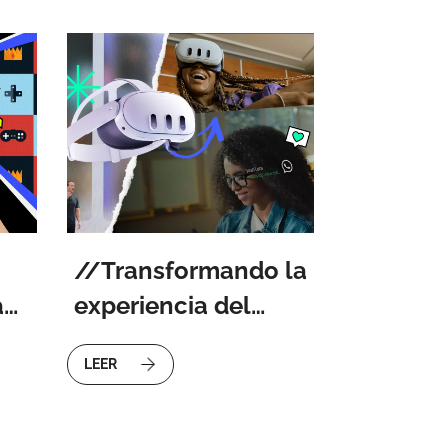
Transformando la
a
experiencia del
usuario con
LEER
del
innovación UX/UI