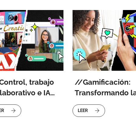
Control, trabajo
Gamificación:
laborativo e IA
Transformando l
ra transformar la
experiencia de
ER
LEER
námica en equipos
usuario a través 
 innovación.
juego