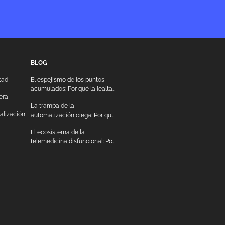
BLOG
tad
El espejismo de los puntos
acumulados: Por qué la lealtad
era
transaccional destruye el
La trampa de la
margen operativo
talización
automatización ciega: Por qué
la tecnología sin criterio
El ecosistema de la
destruye el valor de marca
telemedicina disfuncional: Por
qué la tecnología médica sin
diseño destruye la confianza
del paciente