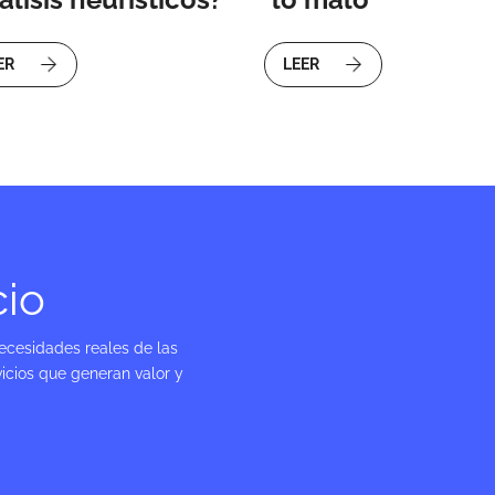
ER
LEER
cio
ecesidades reales de las
icios que generan valor y