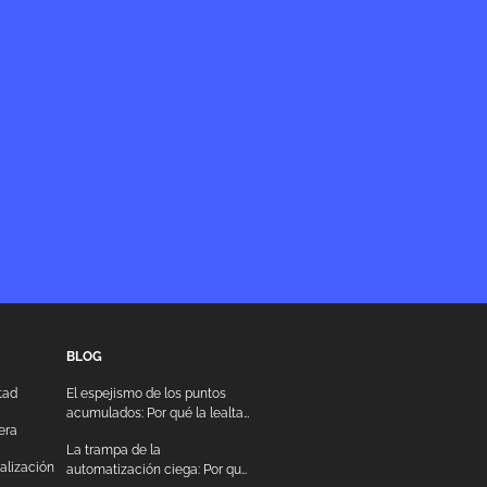
BLOG
tad
El espejismo de los puntos
acumulados: Por qué la lealtad
era
transaccional destruye el
La trampa de la
margen operativo
talización
automatización ciega: Por qué