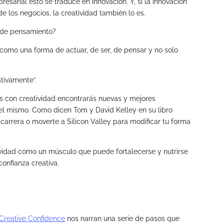
esarial esto se traduce en innovación. Y, si la innovación
de los negocios, la creatividad también lo es.
ma de pensamiento?
 como una forma de actuar, de ser, de pensar y no solo
ativamente”.
das con creatividad encontrarás nuevas y mejores
 el mismo. Como dicen Tom y David Kelley en su libro
arrera o moverte a Silicon Valley para modificar tu forma
ividad como un músculo que puede fortalecerse y nutrirse
confianza creativa.
Creative Confidence
nos narran una serie de pasos que