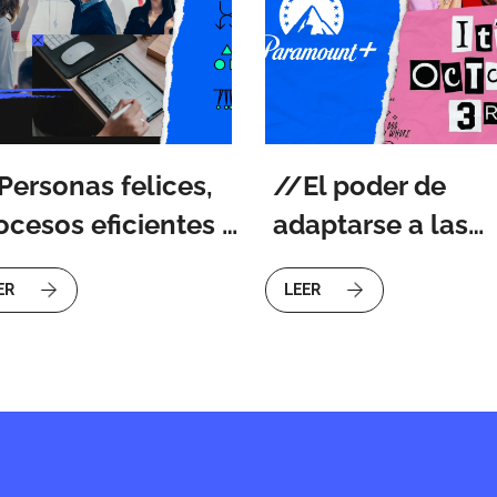
Personas felices,
El poder de
ocesos eficientes y
adaptarse a las
rramientas de
tendencias
ER
LEER
seño escalables