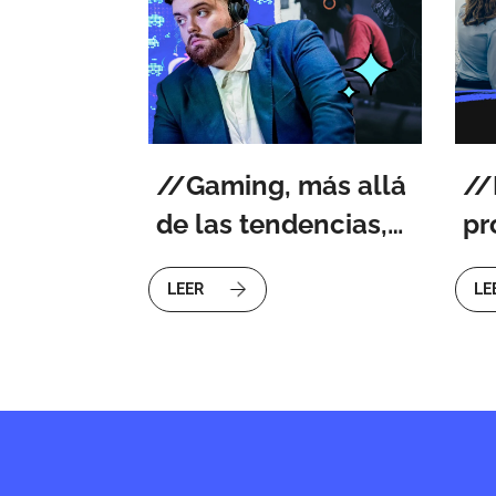
Gaming, más allá
de las tendencias,
pr
hablemos de
he
LEER
LE
personas
di