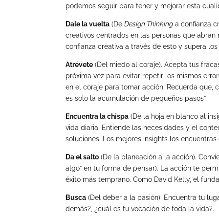
podemos seguir para tener y mejorar esta cuali
Dale la vuelta
(De
Design Thinking
a confianza c
creativos centrados en las personas que abran 
confianza creativa a través de esto y supera l
Atrévete
(Del miedo al coraje). Acepta tus fraca
próxima vez para evitar repetir los mismos erro
en el coraje para tomar acción. Recuerda que, c
es solo la acumulación de pequeños pasos”.
Encuentra la chispa
(De la hoja en blanco al ins
vida diaria. Entiende las necesidades y el cont
soluciones. Los mejores insights los encuentra
Da el salto
(De la planeación a la acción). Conv
algo” en tu forma de pensar). La acción te permi
éxito más temprano. Como David Kelly, el fund
Busca
(Del deber a la pasión). Encuentra tu lug
demás?, ¿cuál es tu vocación de toda la vida?.