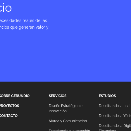
cio
ecesidades reales de las
icios que generan valor y
SOBRE GERUNDIO
SERVICIOS
ESTUDIOS
PROYECTOS
Diseño Estratégico e
Descifrando la Leal
Innovación
CONTACTO
Descifrando la Yósf
Marca y Comunicación
Descifrando la Digi
Experiencia e Interacción
Financiera