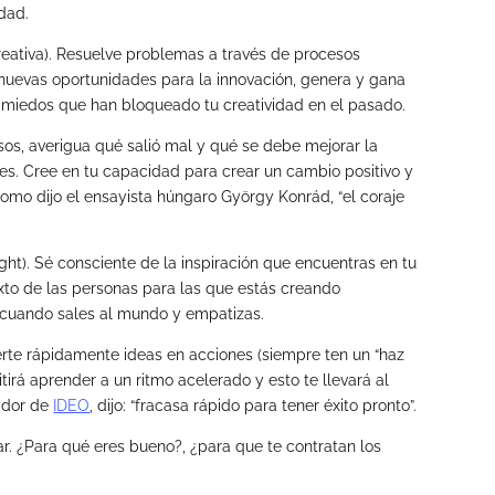
dad.
reativa). Resuelve problemas a través de procesos
nuevas oportunidades para la innovación, genera y gana
os miedos que han bloqueado tu creatividad en el pasado.
sos, averigua qué salió mal y qué se debe mejorar la
res. Cree en tu capacidad para crear un cambio positivo y
omo dijo el ensayista húngaro György Konrád, “el coraje
ight). Sé consciente de la inspiración que encuentras en tu
exto de las personas para las que estás creando
s cuando sales al mundo y empatizas.
ierte rápidamente ideas en acciones (siempre ten un “haz
tirá aprender a un ritmo acelerado y esto te llevará al
ador de
IDEO
, dijo: “fracasa rápido para tener éxito pronto”.
ar. ¿Para qué eres bueno?, ¿para que te contratan los